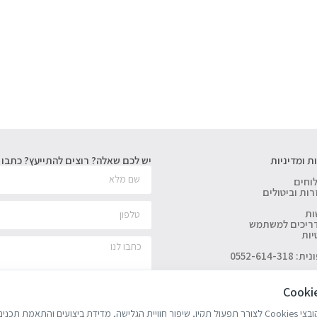
ת ומדיניות
יש לכם שאלה? רוצים להתייעץ? כתבו ל
וחים
רות וביטולים
ות
דריכים למשתמש
יות
0552-614-
האתר עושה שימוש בקובצי Cookies לצורך תפעול תקין, שיפור חוויית הגלישה, מדידת ביצועים והתאמת