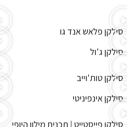
סילקן פלאש אנד גו
סילקן ג'ול
סילקן טות'וייב
סילקן אינפיניטי
סילקן פייסטייט | תכנית מילון היופי